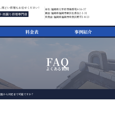
金、雨どい修理もお任せください！
本社：福岡県太宰府市梅香苑4-16-37
東店：福岡県福岡市東区松香台2-1-31
事・雨漏り修理専門店
早良店：福岡県福岡市早良区野芥1-8-13
料金表
事例紹介
FAQ
よくある質問
調査から対応まで可能ですか？